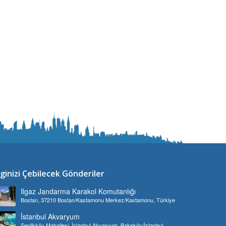
lginizi Çebilecek Gönderiler
Ilgaz Jandarma Karakol Komutanlığı
Bostan, 37210 Bostan/Kastamonu Merkez/Kastamonu, Türkiye
İstanbul Akvaryum
Şenlikköy Mahallesi, İstanbul Akvaryum, Bakırköy/İstanbul,