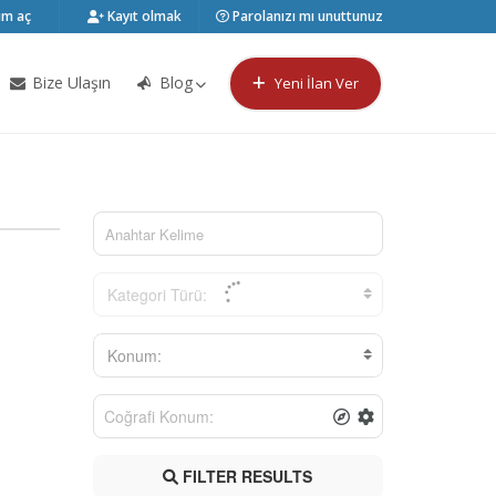
m aç
Kayıt olmak
Parolanızı mı unuttunuz
Bize Ulaşın
Blog
Yeni İlan Ver
Kategori Türü:
Konum:
FILTER RESULTS