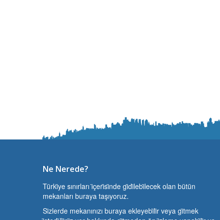
Ne Nerede?
Türki̇ye sınırları i̇çeri̇si̇nde gi̇di̇lebi̇lecek olan bütün
mekanları buraya taşıyoruz.
Si̇zlerde mekanınızı buraya ekleyebi̇li̇r veya gi̇tmek