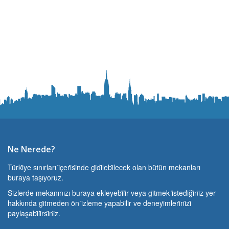
Ne Nerede?
Türki̇ye sınırları i̇çeri̇si̇nde gi̇di̇lebi̇lecek olan bütün mekanları
buraya taşıyoruz.
Si̇zlerde mekanınızı buraya ekleyebi̇li̇r veya gi̇tmek i̇stedi̇ği̇ni̇z yer
hakkında gi̇tmeden ön i̇zleme yapabi̇li̇r ve deneyi̇mleri̇ni̇zi̇
paylaşabi̇li̇rsi̇ni̇z.