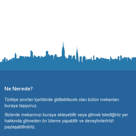
Ne Nerede?
Türki̇ye sınırları i̇çeri̇si̇nde gi̇di̇lebi̇lecek olan bütün mekanları
buraya taşıyoruz.
Si̇zlerde mekanınızı buraya ekleyebi̇li̇r veya gi̇tmek i̇stedi̇ği̇ni̇z yer
hakkında gi̇tmeden ön i̇zleme yapabi̇li̇r ve deneyi̇mleri̇ni̇zi̇
paylaşabi̇li̇rsi̇ni̇z.