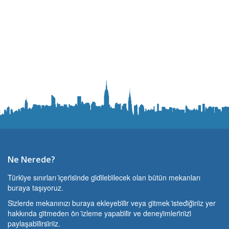
Ne Nerede?
Türki̇ye sınırları i̇çeri̇si̇nde gi̇di̇lebi̇lecek olan bütün mekanları
buraya taşıyoruz.
Si̇zlerde mekanınızı buraya ekleyebi̇li̇r veya gi̇tmek i̇stedi̇ği̇ni̇z yer
hakkında gi̇tmeden ön i̇zleme yapabi̇li̇r ve deneyi̇mleri̇ni̇zi̇
paylaşabi̇li̇rsi̇ni̇z.