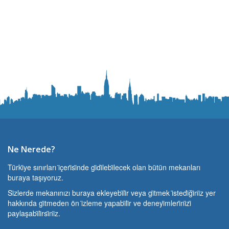
Ne Nerede?
Türki̇ye sınırları i̇çeri̇si̇nde gi̇di̇lebi̇lecek olan bütün mekanları
buraya taşıyoruz.
Si̇zlerde mekanınızı buraya ekleyebi̇li̇r veya gi̇tmek i̇stedi̇ği̇ni̇z yer
hakkında gi̇tmeden ön i̇zleme yapabi̇li̇r ve deneyi̇mleri̇ni̇zi̇
paylaşabi̇li̇rsi̇ni̇z.