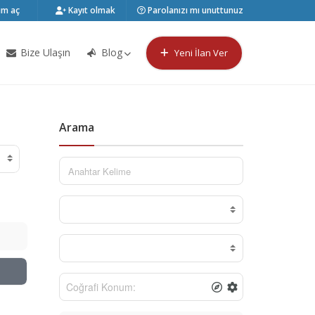
m aç
Kayıt olmak
Parolanızı mı unuttunuz
Bize Ulaşın
Blog
Yeni İlan Ver
Arama