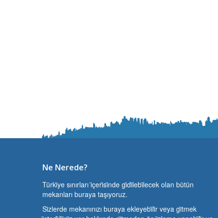
Ne Nerede?
Türki̇ye sınırları i̇çeri̇si̇nde gi̇di̇lebi̇lecek olan bütün
mekanları buraya taşıyoruz.
Si̇zlerde mekanınızı buraya ekleyebi̇li̇r veya gi̇tmek