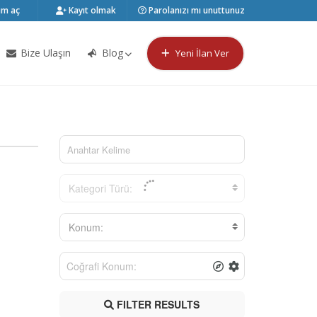
m aç
Kayıt olmak
Parolanızı mı unuttunuz
Bize Ulaşın
Blog
Yeni İlan Ver
Kategori Türü:
Konum:
FILTER RESULTS