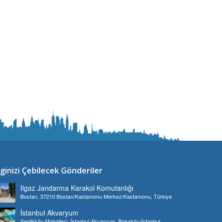
lginizi Çebilecek Gönderiler
Ilgaz Jandarma Karakol Komutanlığı
Bostan, 37210 Bostan/Kastamonu Merkez/Kastamonu, Türkiye
İstanbul Akvaryum
Şenlikköy Mahallesi, İstanbul Akvaryum, Bakırköy/İstanbul,