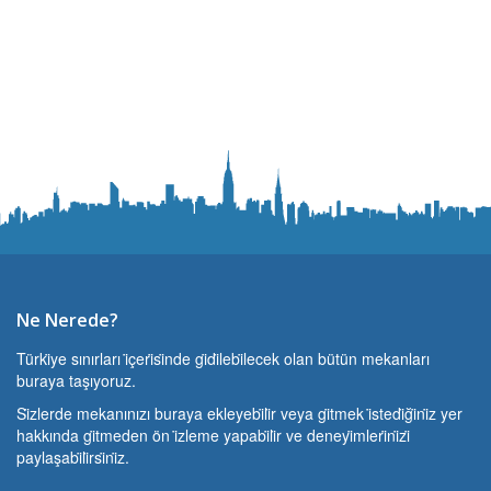
Ne Nerede?
Türki̇ye sınırları i̇çeri̇si̇nde gi̇di̇lebi̇lecek olan bütün mekanları
buraya taşıyoruz.
Si̇zlerde mekanınızı buraya ekleyebi̇li̇r veya gi̇tmek i̇stedi̇ği̇ni̇z yer
hakkında gi̇tmeden ön i̇zleme yapabi̇li̇r ve deneyi̇mleri̇ni̇zi̇
paylaşabi̇li̇rsi̇ni̇z.