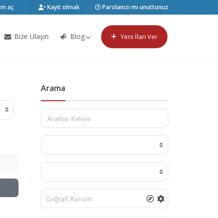
m aç
Kayıt olmak
Parolanızı mı unuttunuz
Bize Ulaşın
Blog
Yeni İlan Ver
Arama