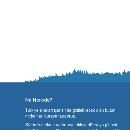
Ne Nerede?
Türki̇ye sınırları i̇çeri̇si̇nde gi̇di̇lebi̇lecek olan bütün
mekanları buraya taşıyoruz.
Si̇zlerde mekanınızı buraya ekleyebi̇li̇r veya gi̇tmek