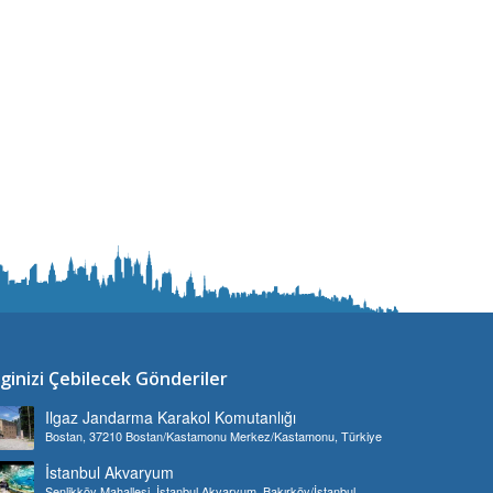
lginizi Çebilecek Gönderiler
Ilgaz Jandarma Karakol Komutanlığı
Bostan, 37210 Bostan/Kastamonu Merkez/Kastamonu, Türkiye
İstanbul Akvaryum
Şenlikköy Mahallesi, İstanbul Akvaryum, Bakırköy/İstanbul,