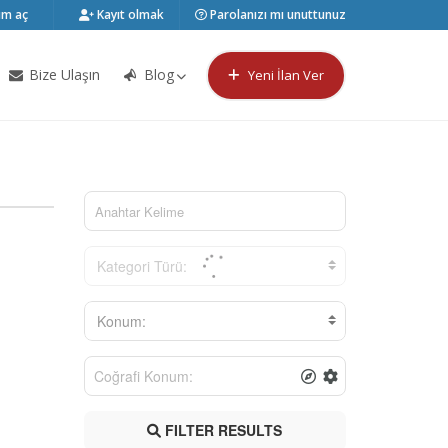
m aç
Kayıt olmak
Parolanızı mı unuttunuz
Bize Ulaşın
Blog
Yeni İlan Ver
Kategori Türü:
Konum:
FILTER RESULTS