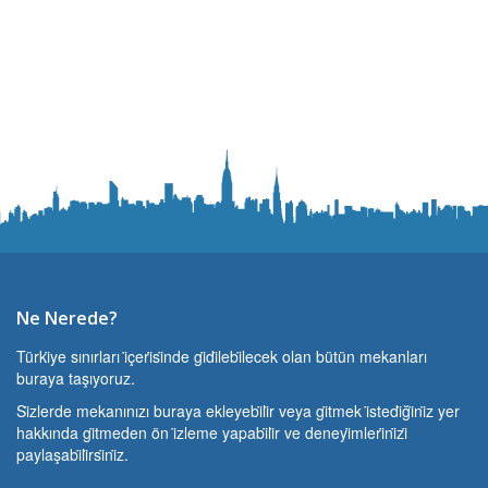
Ne Nerede?
Türki̇ye sınırları i̇çeri̇si̇nde gi̇di̇lebi̇lecek olan bütün mekanları
buraya taşıyoruz.
Si̇zlerde mekanınızı buraya ekleyebi̇li̇r veya gi̇tmek i̇stedi̇ği̇ni̇z yer
hakkında gi̇tmeden ön i̇zleme yapabi̇li̇r ve deneyi̇mleri̇ni̇zi̇
paylaşabi̇li̇rsi̇ni̇z.