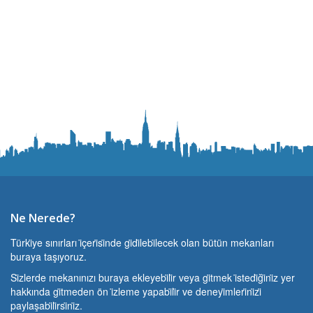
Ne Nerede?
Türki̇ye sınırları i̇çeri̇si̇nde gi̇di̇lebi̇lecek olan bütün mekanları
buraya taşıyoruz.
Si̇zlerde mekanınızı buraya ekleyebi̇li̇r veya gi̇tmek i̇stedi̇ği̇ni̇z yer
hakkında gi̇tmeden ön i̇zleme yapabi̇li̇r ve deneyi̇mleri̇ni̇zi̇
paylaşabi̇li̇rsi̇ni̇z.