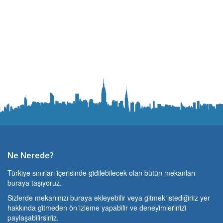
Ne Nerede?
Türki̇ye sınırları i̇çeri̇si̇nde gi̇di̇lebi̇lecek olan bütün mekanları
buraya taşıyoruz.
Si̇zlerde mekanınızı buraya ekleyebi̇li̇r veya gi̇tmek i̇stedi̇ği̇ni̇z yer
hakkında gi̇tmeden ön i̇zleme yapabi̇li̇r ve deneyi̇mleri̇ni̇zi̇
paylaşabi̇li̇rsi̇ni̇z.