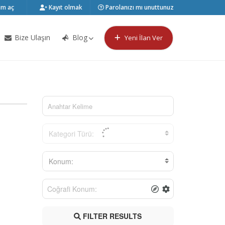
m aç
Kayıt olmak
Parolanızı mı unuttunuz
Bize Ulaşın
Blog
Yeni İlan Ver
Kategori Türü:
Konum:
FILTER RESULTS