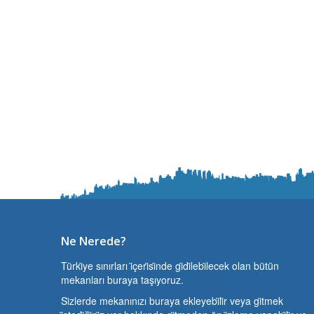
Ne Nerede?
Türki̇ye sınırları i̇çeri̇si̇nde gi̇di̇lebi̇lecek olan bütün
mekanları buraya taşıyoruz.
Si̇zlerde mekanınızı buraya ekleyebi̇li̇r veya gi̇tmek