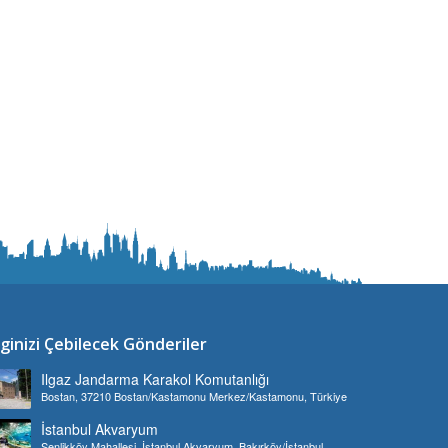
lginizi Çebilecek Gönderiler
Ilgaz Jandarma Karakol Komutanlığı
Bostan, 37210 Bostan/Kastamonu Merkez/Kastamonu, Türkiye
İstanbul Akvaryum
Şenlikköy Mahallesi, İstanbul Akvaryum, Bakırköy/İstanbul,