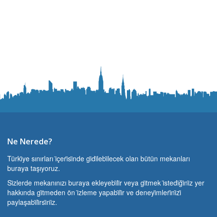
Ne Nerede?
Türki̇ye sınırları i̇çeri̇si̇nde gi̇di̇lebi̇lecek olan bütün mekanları
buraya taşıyoruz.
Si̇zlerde mekanınızı buraya ekleyebi̇li̇r veya gi̇tmek i̇stedi̇ği̇ni̇z yer
hakkında gi̇tmeden ön i̇zleme yapabi̇li̇r ve deneyi̇mleri̇ni̇zi̇
paylaşabi̇li̇rsi̇ni̇z.