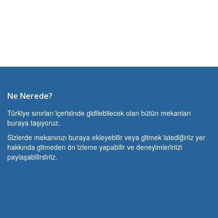
Ne Nerede?
Türki̇ye sınırları i̇çeri̇si̇nde gi̇di̇lebi̇lecek olan bütün mekanları
buraya taşıyoruz.
Si̇zlerde mekanınızı buraya ekleyebi̇li̇r veya gi̇tmek i̇stedi̇ği̇ni̇z yer
hakkında gi̇tmeden ön i̇zleme yapabi̇li̇r ve deneyi̇mleri̇ni̇zi̇
paylaşabi̇li̇rsi̇ni̇z.