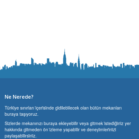
Ne Nerede?
Türki̇ye sınırları i̇çeri̇si̇nde gi̇di̇lebi̇lecek olan bütün mekanları
buraya taşıyoruz.
Si̇zlerde mekanınızı buraya ekleyebi̇li̇r veya gi̇tmek i̇stedi̇ği̇ni̇z yer
hakkında gi̇tmeden ön i̇zleme yapabi̇li̇r ve deneyi̇mleri̇ni̇zi̇
paylaşabi̇li̇rsi̇ni̇z.