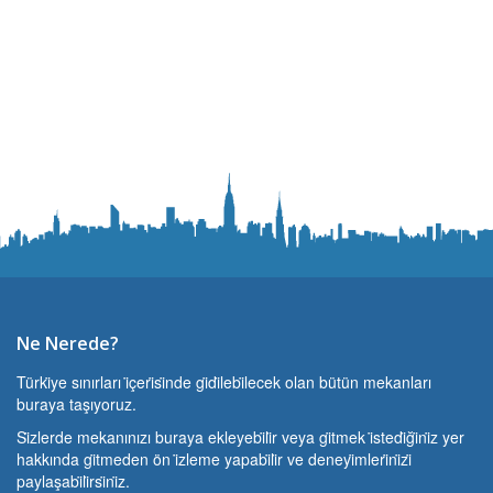
Ne Nerede?
Türki̇ye sınırları i̇çeri̇si̇nde gi̇di̇lebi̇lecek olan bütün mekanları
buraya taşıyoruz.
Si̇zlerde mekanınızı buraya ekleyebi̇li̇r veya gi̇tmek i̇stedi̇ği̇ni̇z yer
hakkında gi̇tmeden ön i̇zleme yapabi̇li̇r ve deneyi̇mleri̇ni̇zi̇
paylaşabi̇li̇rsi̇ni̇z.