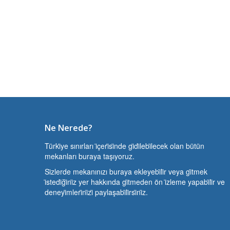
Ne Nerede?
Türki̇ye sınırları i̇çeri̇si̇nde gi̇di̇lebi̇lecek olan bütün
mekanları buraya taşıyoruz.
Si̇zlerde mekanınızı buraya ekleyebi̇li̇r veya gi̇tmek
i̇stedi̇ği̇ni̇z yer hakkında gi̇tmeden ön i̇zleme yapabi̇li̇r ve
deneyi̇mleri̇ni̇zi̇ paylaşabi̇li̇rsi̇ni̇z.