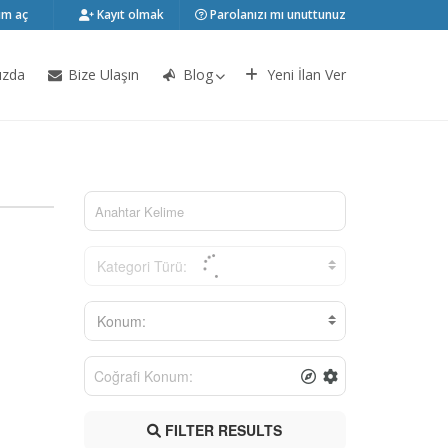
m aç
Kayıt olmak
Parolanızı mı unuttunuz
ızda
Bize Ulaşın
Blog
Yeni İlan Ver
Kategori Türü:
Konum:
FILTER RESULTS