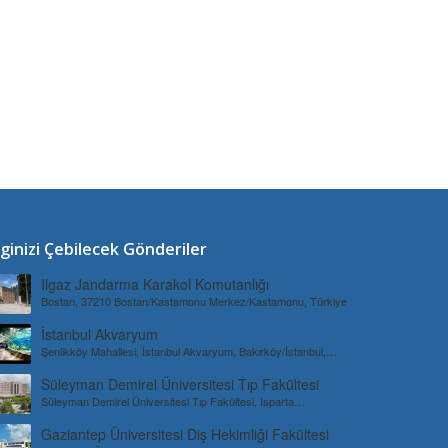
lginizi Çebilecek Gönderiler
Ilgaz Jandarma Karakol Komutanlığı
Bostan, 37210 Bostan/Kastamonu Merkez/Kastamonu, Türkiye
İstanbul Akvaryum
Şenlikköy Mahallesi, İstanbul Akvaryum, Bakırköy/İstanbul,
Türkiye
Süleyman Demirel Üniversitesi Tıp Fakültesi
Süleyman Demirel Üniversitesi Tıp Fakültesi, Isparta
Merkez/Isparta, Türkiye
Gaziantep Üniversitesi Diş Hekimliği Fakültesi