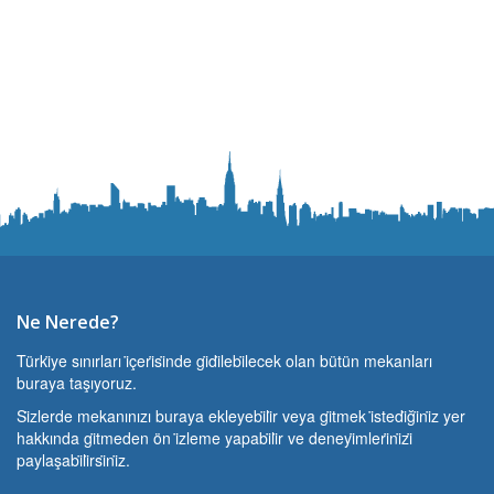
Ne Nerede?
Türki̇ye sınırları i̇çeri̇si̇nde gi̇di̇lebi̇lecek olan bütün mekanları
buraya taşıyoruz.
Si̇zlerde mekanınızı buraya ekleyebi̇li̇r veya gi̇tmek i̇stedi̇ği̇ni̇z yer
hakkında gi̇tmeden ön i̇zleme yapabi̇li̇r ve deneyi̇mleri̇ni̇zi̇
paylaşabi̇li̇rsi̇ni̇z.