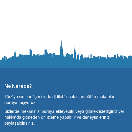
Ne Nerede?
Türki̇ye sınırları i̇çeri̇si̇nde gi̇di̇lebi̇lecek olan bütün mekanları
buraya taşıyoruz.
Si̇zlerde mekanınızı buraya ekleyebi̇li̇r veya gi̇tmek i̇stedi̇ği̇ni̇z yer
hakkında gi̇tmeden ön i̇zleme yapabi̇li̇r ve deneyi̇mleri̇ni̇zi̇
paylaşabi̇li̇rsi̇ni̇z.