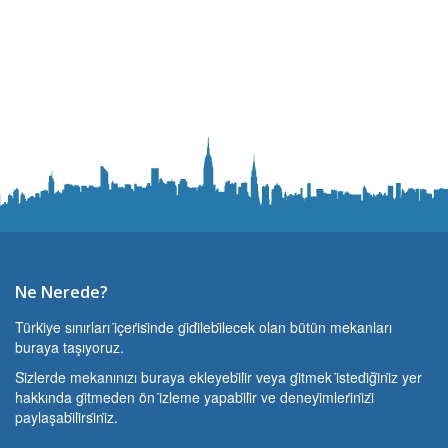
Ne Nerede?
Türki̇ye sınırları i̇çeri̇si̇nde gi̇di̇lebi̇lecek olan bütün mekanları
buraya taşıyoruz.
Si̇zlerde mekanınızı buraya ekleyebi̇li̇r veya gi̇tmek i̇stedi̇ği̇ni̇z yer
hakkında gi̇tmeden ön i̇zleme yapabi̇li̇r ve deneyi̇mleri̇ni̇zi̇
paylaşabi̇li̇rsi̇ni̇z.