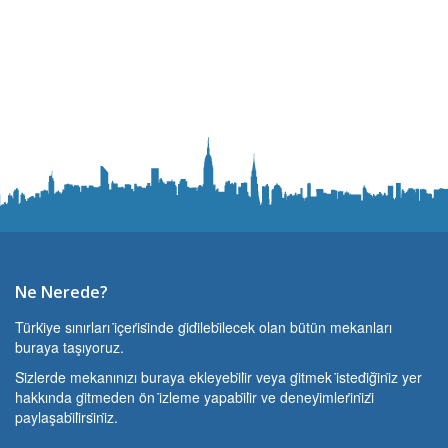
Ne Nerede?
Türki̇ye sınırları i̇çeri̇si̇nde gi̇di̇lebi̇lecek olan bütün mekanları
buraya taşıyoruz.
Si̇zlerde mekanınızı buraya ekleyebi̇li̇r veya gi̇tmek i̇stedi̇ği̇ni̇z yer
hakkında gi̇tmeden ön i̇zleme yapabi̇li̇r ve deneyi̇mleri̇ni̇zi̇
paylaşabi̇li̇rsi̇ni̇z.