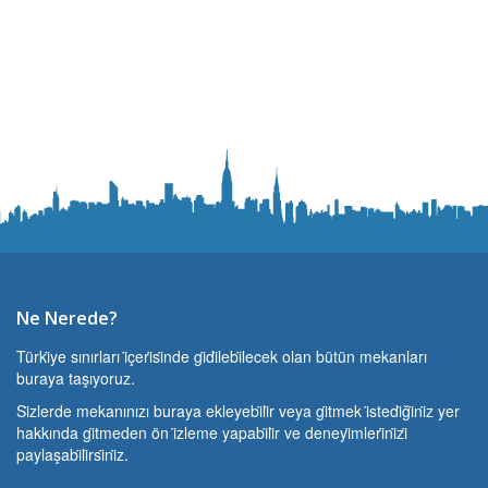
Ne Nerede?
Türki̇ye sınırları i̇çeri̇si̇nde gi̇di̇lebi̇lecek olan bütün mekanları
buraya taşıyoruz.
Si̇zlerde mekanınızı buraya ekleyebi̇li̇r veya gi̇tmek i̇stedi̇ği̇ni̇z yer
hakkında gi̇tmeden ön i̇zleme yapabi̇li̇r ve deneyi̇mleri̇ni̇zi̇
paylaşabi̇li̇rsi̇ni̇z.