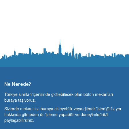
Ne Nerede?
Türki̇ye sınırları i̇çeri̇si̇nde gi̇di̇lebi̇lecek olan bütün mekanları
buraya taşıyoruz.
Si̇zlerde mekanınızı buraya ekleyebi̇li̇r veya gi̇tmek i̇stedi̇ği̇ni̇z yer
hakkında gi̇tmeden ön i̇zleme yapabi̇li̇r ve deneyi̇mleri̇ni̇zi̇
paylaşabi̇li̇rsi̇ni̇z.