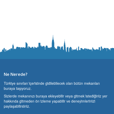
Ne Nerede?
Türki̇ye sınırları i̇çeri̇si̇nde gi̇di̇lebi̇lecek olan bütün mekanları
buraya taşıyoruz.
Si̇zlerde mekanınızı buraya ekleyebi̇li̇r veya gi̇tmek i̇stedi̇ği̇ni̇z yer
hakkında gi̇tmeden ön i̇zleme yapabi̇li̇r ve deneyi̇mleri̇ni̇zi̇
paylaşabi̇li̇rsi̇ni̇z.