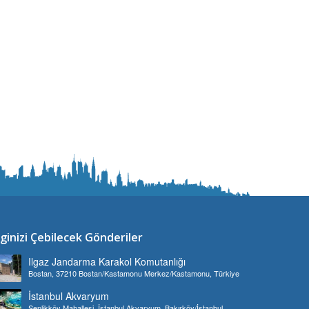
lginizi Çebilecek Gönderiler
Ilgaz Jandarma Karakol Komutanlığı
Bostan, 37210 Bostan/Kastamonu Merkez/Kastamonu, Türkiye
İstanbul Akvaryum
Şenlikköy Mahallesi, İstanbul Akvaryum, Bakırköy/İstanbul,