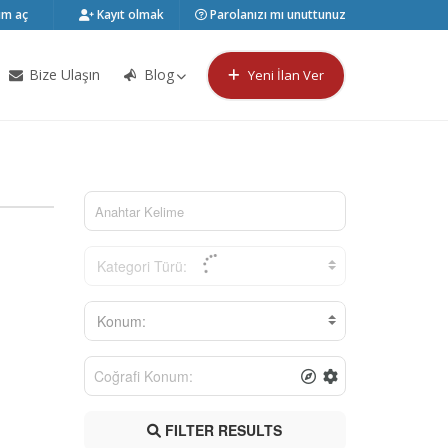
m aç
Kayıt olmak
Parolanızı mı unuttunuz
Bize Ulaşın
Blog
Yeni İlan Ver
Kategori Türü:
Konum:
FILTER RESULTS