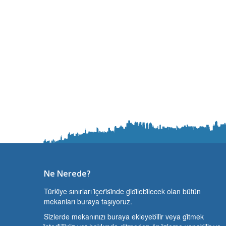
Ne Nerede?
Türki̇ye sınırları i̇çeri̇si̇nde gi̇di̇lebi̇lecek olan bütün
mekanları buraya taşıyoruz.
Si̇zlerde mekanınızı buraya ekleyebi̇li̇r veya gi̇tmek