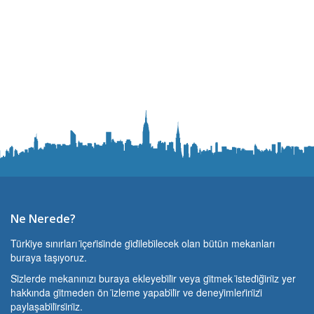
Ne Nerede?
Türki̇ye sınırları i̇çeri̇si̇nde gi̇di̇lebi̇lecek olan bütün mekanları
buraya taşıyoruz.
Si̇zlerde mekanınızı buraya ekleyebi̇li̇r veya gi̇tmek i̇stedi̇ği̇ni̇z yer
hakkında gi̇tmeden ön i̇zleme yapabi̇li̇r ve deneyi̇mleri̇ni̇zi̇
paylaşabi̇li̇rsi̇ni̇z.