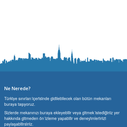
Ne Nerede?
Türki̇ye sınırları i̇çeri̇si̇nde gi̇di̇lebi̇lecek olan bütün mekanları
buraya taşıyoruz.
Si̇zlerde mekanınızı buraya ekleyebi̇li̇r veya gi̇tmek i̇stedi̇ği̇ni̇z yer
hakkında gi̇tmeden ön i̇zleme yapabi̇li̇r ve deneyi̇mleri̇ni̇zi̇
paylaşabi̇li̇rsi̇ni̇z.