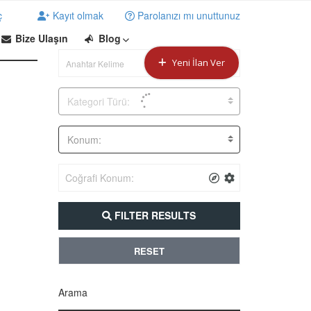
ç
Kayıt olmak
Parolanızı mı unuttunuz
Bize Ulaşın
Blog
Yeni İlan Ver
Kategori Türü:
Konum:
FILTER RESULTS
RESET
Arama