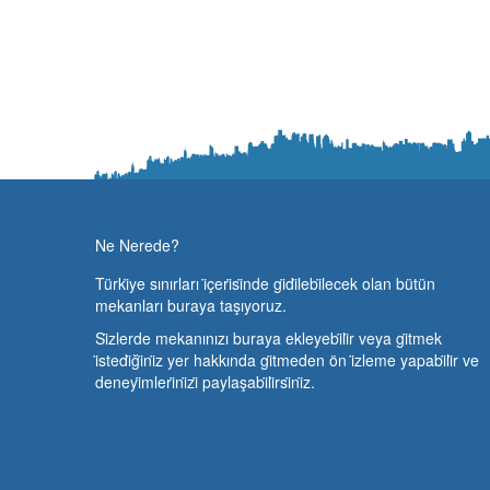
Ne Nerede?
Türki̇ye sınırları i̇çeri̇si̇nde gi̇di̇lebi̇lecek olan bütün
mekanları buraya taşıyoruz.
Si̇zlerde mekanınızı buraya ekleyebi̇li̇r veya gi̇tmek
i̇stedi̇ği̇ni̇z yer hakkında gi̇tmeden ön i̇zleme yapabi̇li̇r ve
deneyi̇mleri̇ni̇zi̇ paylaşabi̇li̇rsi̇ni̇z.