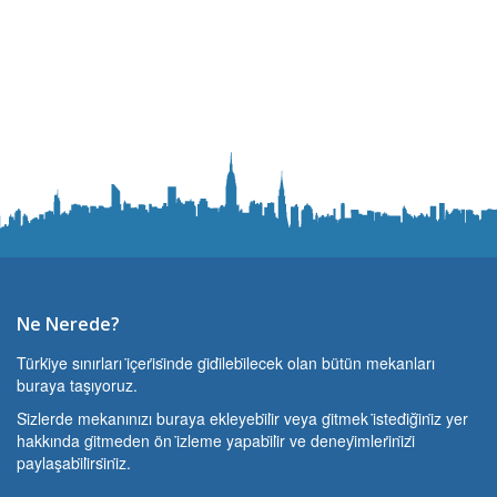
Ne Nerede?
Türki̇ye sınırları i̇çeri̇si̇nde gi̇di̇lebi̇lecek olan bütün mekanları
buraya taşıyoruz.
Si̇zlerde mekanınızı buraya ekleyebi̇li̇r veya gi̇tmek i̇stedi̇ği̇ni̇z yer
hakkında gi̇tmeden ön i̇zleme yapabi̇li̇r ve deneyi̇mleri̇ni̇zi̇
paylaşabi̇li̇rsi̇ni̇z.