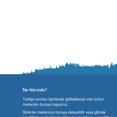
Ne Nerede?
Türki̇ye sınırları i̇çeri̇si̇nde gi̇di̇lebi̇lecek olan bütün
mekanları buraya taşıyoruz.
Si̇zlerde mekanınızı buraya ekleyebi̇li̇r veya gi̇tmek