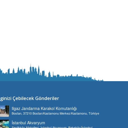
lginizi Çebilecek Gönderiler
Ilgaz Jandarma Karakol Komutanlığı
Bostan, 37210 Bostan/Kastamonu Merkez/Kastamonu, Türkiye
İstanbul Akvaryum
Şenlikköy Mahallesi, İstanbul Akvaryum, Bakırköy/İstanbul,