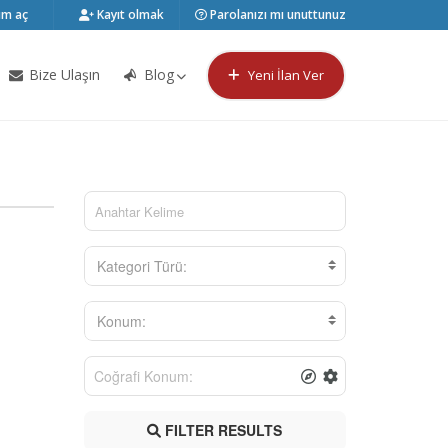
m aç
Kayıt olmak
Parolanızı mı unuttunuz
Bize Ulaşın
Blog
Yeni İlan Ver
Kategori Türü:
Konum:
FILTER RESULTS