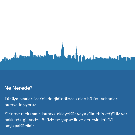
Ne Nerede?
Türki̇ye sınırları i̇çeri̇si̇nde gi̇di̇lebi̇lecek olan bütün mekanları
buraya taşıyoruz.
Si̇zlerde mekanınızı buraya ekleyebi̇li̇r veya gi̇tmek i̇stedi̇ği̇ni̇z yer
hakkında gi̇tmeden ön i̇zleme yapabi̇li̇r ve deneyi̇mleri̇ni̇zi̇
paylaşabi̇li̇rsi̇ni̇z.