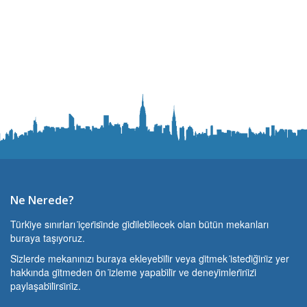
Ne Nerede?
Türki̇ye sınırları i̇çeri̇si̇nde gi̇di̇lebi̇lecek olan bütün mekanları
buraya taşıyoruz.
Si̇zlerde mekanınızı buraya ekleyebi̇li̇r veya gi̇tmek i̇stedi̇ği̇ni̇z yer
hakkında gi̇tmeden ön i̇zleme yapabi̇li̇r ve deneyi̇mleri̇ni̇zi̇
paylaşabi̇li̇rsi̇ni̇z.