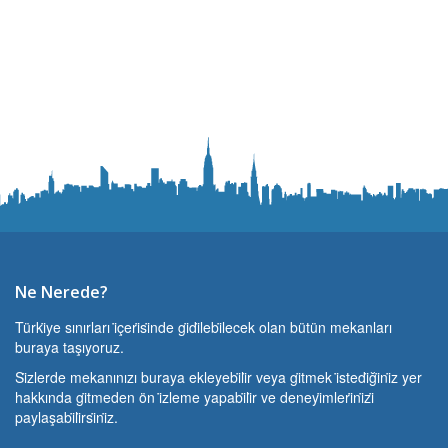
Ne Nerede?
Türki̇ye sınırları i̇çeri̇si̇nde gi̇di̇lebi̇lecek olan bütün mekanları
buraya taşıyoruz.
Si̇zlerde mekanınızı buraya ekleyebi̇li̇r veya gi̇tmek i̇stedi̇ği̇ni̇z yer
hakkında gi̇tmeden ön i̇zleme yapabi̇li̇r ve deneyi̇mleri̇ni̇zi̇
paylaşabi̇li̇rsi̇ni̇z.