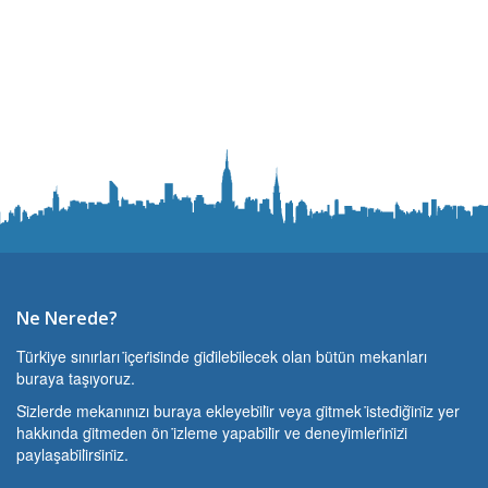
Ne Nerede?
Türki̇ye sınırları i̇çeri̇si̇nde gi̇di̇lebi̇lecek olan bütün mekanları
buraya taşıyoruz.
Si̇zlerde mekanınızı buraya ekleyebi̇li̇r veya gi̇tmek i̇stedi̇ği̇ni̇z yer
hakkında gi̇tmeden ön i̇zleme yapabi̇li̇r ve deneyi̇mleri̇ni̇zi̇
paylaşabi̇li̇rsi̇ni̇z.