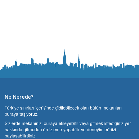
Ne Nerede?
Türki̇ye sınırları i̇çeri̇si̇nde gi̇di̇lebi̇lecek olan bütün mekanları
buraya taşıyoruz.
Si̇zlerde mekanınızı buraya ekleyebi̇li̇r veya gi̇tmek i̇stedi̇ği̇ni̇z yer
hakkında gi̇tmeden ön i̇zleme yapabi̇li̇r ve deneyi̇mleri̇ni̇zi̇
paylaşabi̇li̇rsi̇ni̇z.