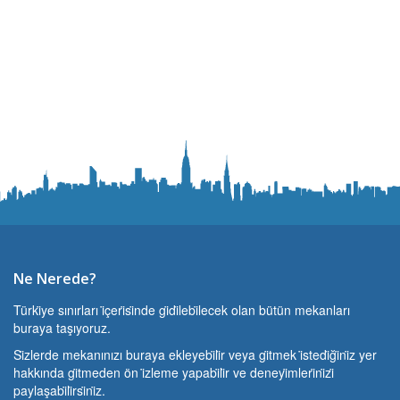
Ne Nerede?
Türki̇ye sınırları i̇çeri̇si̇nde gi̇di̇lebi̇lecek olan bütün mekanları
buraya taşıyoruz.
Si̇zlerde mekanınızı buraya ekleyebi̇li̇r veya gi̇tmek i̇stedi̇ği̇ni̇z yer
hakkında gi̇tmeden ön i̇zleme yapabi̇li̇r ve deneyi̇mleri̇ni̇zi̇
paylaşabi̇li̇rsi̇ni̇z.