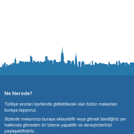
Ne Nerede?
Türki̇ye sınırları i̇çeri̇si̇nde gi̇di̇lebi̇lecek olan bütün mekanları
buraya taşıyoruz.
Si̇zlerde mekanınızı buraya ekleyebi̇li̇r veya gi̇tmek i̇stedi̇ği̇ni̇z yer
hakkında gi̇tmeden ön i̇zleme yapabi̇li̇r ve deneyi̇mleri̇ni̇zi̇
paylaşabi̇li̇rsi̇ni̇z.