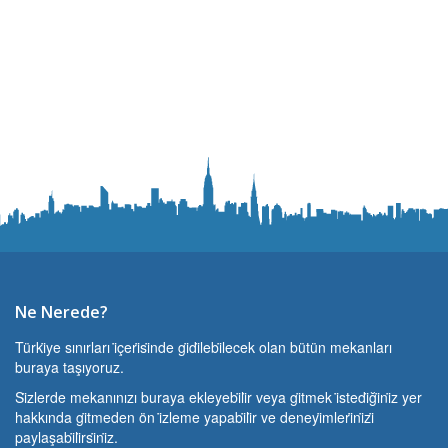
Ne Nerede?
Türki̇ye sınırları i̇çeri̇si̇nde gi̇di̇lebi̇lecek olan bütün mekanları
buraya taşıyoruz.
Si̇zlerde mekanınızı buraya ekleyebi̇li̇r veya gi̇tmek i̇stedi̇ği̇ni̇z yer
hakkında gi̇tmeden ön i̇zleme yapabi̇li̇r ve deneyi̇mleri̇ni̇zi̇
paylaşabi̇li̇rsi̇ni̇z.