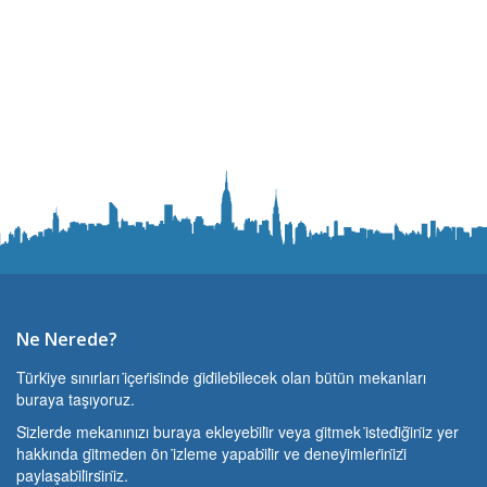
Ne Nerede?
Türki̇ye sınırları i̇çeri̇si̇nde gi̇di̇lebi̇lecek olan bütün mekanları
buraya taşıyoruz.
Si̇zlerde mekanınızı buraya ekleyebi̇li̇r veya gi̇tmek i̇stedi̇ği̇ni̇z yer
hakkında gi̇tmeden ön i̇zleme yapabi̇li̇r ve deneyi̇mleri̇ni̇zi̇
paylaşabi̇li̇rsi̇ni̇z.