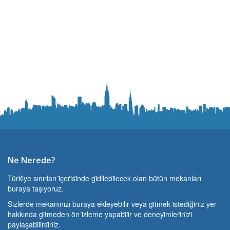
Ne Nerede?
Türki̇ye sınırları i̇çeri̇si̇nde gi̇di̇lebi̇lecek olan bütün mekanları
buraya taşıyoruz.
Si̇zlerde mekanınızı buraya ekleyebi̇li̇r veya gi̇tmek i̇stedi̇ği̇ni̇z yer
hakkında gi̇tmeden ön i̇zleme yapabi̇li̇r ve deneyi̇mleri̇ni̇zi̇
paylaşabi̇li̇rsi̇ni̇z.