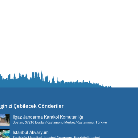
lginizi Çebilecek Gönderiler
Ilgaz Jandarma Karakol Komutanlığı
Bostan, 37210 Bostan/Kastamonu Merkez/Kastamonu, Türkiye
İstanbul Akvaryum
Şenlikköy Mahallesi, İstanbul Akvaryum, Bakırköy/İstanbul,