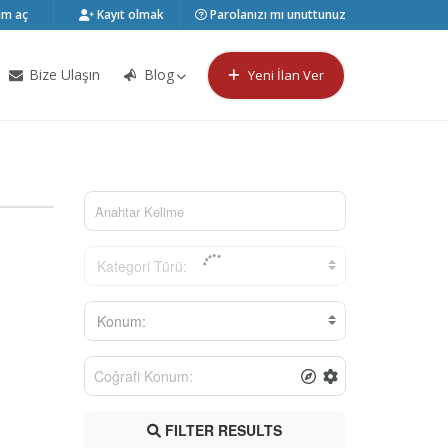
m aç
Kayıt olmak
Parolanızı mı unuttunuz
Bize Ulaşın
Blog
Yeni İlan Ver
Kategori Türü:
Konum:
FILTER RESULTS