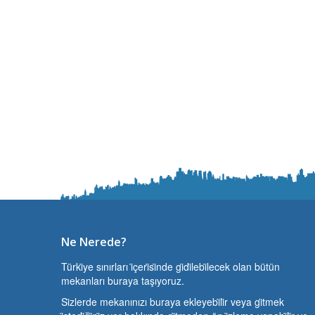
Ne Nerede?
Türki̇ye sınırları i̇çeri̇si̇nde gi̇di̇lebi̇lecek olan bütün
mekanları buraya taşıyoruz.
Si̇zlerde mekanınızı buraya ekleyebi̇li̇r veya gi̇tmek