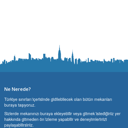
Ne Nerede?
Türki̇ye sınırları i̇çeri̇si̇nde gi̇di̇lebi̇lecek olan bütün mekanları
buraya taşıyoruz.
Si̇zlerde mekanınızı buraya ekleyebi̇li̇r veya gi̇tmek i̇stedi̇ği̇ni̇z yer
hakkında gi̇tmeden ön i̇zleme yapabi̇li̇r ve deneyi̇mleri̇ni̇zi̇
paylaşabi̇li̇rsi̇ni̇z.