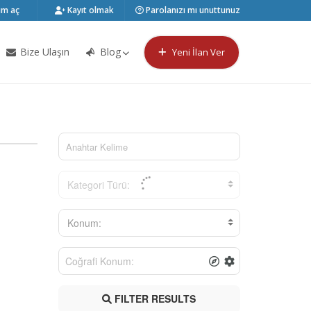
m aç
Kayıt olmak
Parolanızı mı unuttunuz
Bize Ulaşın
Blog
Yeni İlan Ver
Kategori Türü:
Konum:
FILTER RESULTS