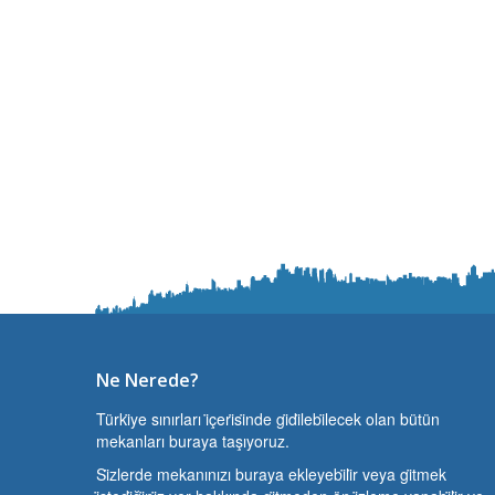
Ne Nerede?
Türki̇ye sınırları i̇çeri̇si̇nde gi̇di̇lebi̇lecek olan bütün
mekanları buraya taşıyoruz.
Si̇zlerde mekanınızı buraya ekleyebi̇li̇r veya gi̇tmek