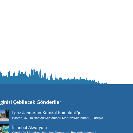
lginizi Çebilecek Gönderiler
Ilgaz Jandarma Karakol Komutanlığı
Bostan, 37210 Bostan/Kastamonu Merkez/Kastamonu, Türkiye
İstanbul Akvaryum
Şenlikköy Mahallesi, İstanbul Akvaryum, Bakırköy/İstanbul,