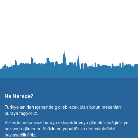
Ne Nerede?
Türki̇ye sınırları i̇çeri̇si̇nde gi̇di̇lebi̇lecek olan bütün mekanları
buraya taşıyoruz.
Si̇zlerde mekanınızı buraya ekleyebi̇li̇r veya gi̇tmek i̇stedi̇ği̇ni̇z yer
hakkında gi̇tmeden ön i̇zleme yapabi̇li̇r ve deneyi̇mleri̇ni̇zi̇
paylaşabi̇li̇rsi̇ni̇z.