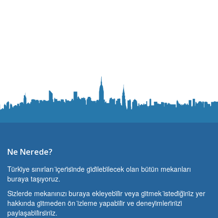
Ne Nerede?
Türki̇ye sınırları i̇çeri̇si̇nde gi̇di̇lebi̇lecek olan bütün mekanları
buraya taşıyoruz.
Si̇zlerde mekanınızı buraya ekleyebi̇li̇r veya gi̇tmek i̇stedi̇ği̇ni̇z yer
hakkında gi̇tmeden ön i̇zleme yapabi̇li̇r ve deneyi̇mleri̇ni̇zi̇
paylaşabi̇li̇rsi̇ni̇z.