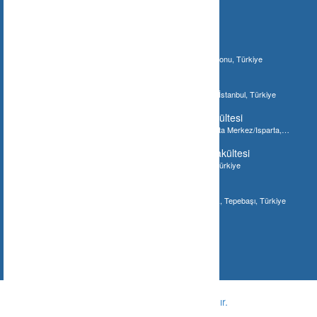
İlginizi Çebilecek Gönderiler
Ilgaz Jandarma Karakol Komutanlığı
Bostan, 37210 Bostan/Kastamonu Merkez/Kastamonu, Türkiye
İstanbul Akvaryum
Şenlikköy Mahallesi, İstanbul Akvaryum, Bakırköy/İstanbul, Türkiye
Süleyman Demirel Üniversitesi Tıp Fakültesi
Süleyman Demirel Üniversitesi Tıp Fakültesi, Isparta Merkez/Isparta,
Türkiye
Gaziantep Üniversitesi Diş Hekimliği Fakültesi
Gaziantep Üniversitesi Diş Fakültesi, Gaziantep, Türkiye
Meşhur Tostçu İsmail
Eskişehir, Hoşnudiye Mahallesi, Bayramyeri Sokak, Tepebaşı, Türkiye
© Copyright -
Ne Nerede ?
-
Tüm hakları saklıdır.