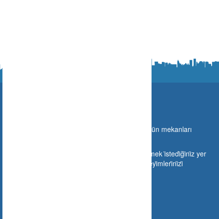
Ne Nerede?
Türki̇ye sınırları i̇çeri̇si̇nde gi̇di̇lebi̇lecek olan bütün mekanları
buraya taşıyoruz.
Si̇zlerde mekanınızı buraya ekleyebi̇li̇r veya gi̇tmek i̇stedi̇ği̇ni̇z yer
hakkında gi̇tmeden ön i̇zleme yapabi̇li̇r ve deneyi̇mleri̇ni̇zi̇
paylaşabi̇li̇rsi̇ni̇z.