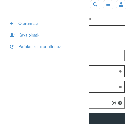
Tag: Uşak Üniversitesi İnşaat Teknolojisi Ulaşım
Oturum aç
Kayıt olmak
Arama
Parolanızı mı unuttunuz
SEARCH