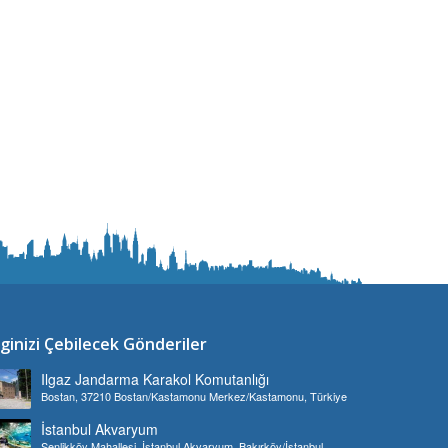
lginizi Çebilecek Gönderiler
Ilgaz Jandarma Karakol Komutanlığı
Bostan, 37210 Bostan/Kastamonu Merkez/Kastamonu, Türkiye
İstanbul Akvaryum
Şenlikköy Mahallesi, İstanbul Akvaryum, Bakırköy/İstanbul,