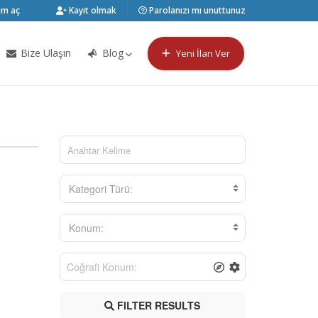
m aç
Kayıt olmak
Parolanızı mı unuttunuz
Bize Ulaşın
Blog
Yeni İlan Ver
Kategori Türü:
Konum:
FILTER RESULTS