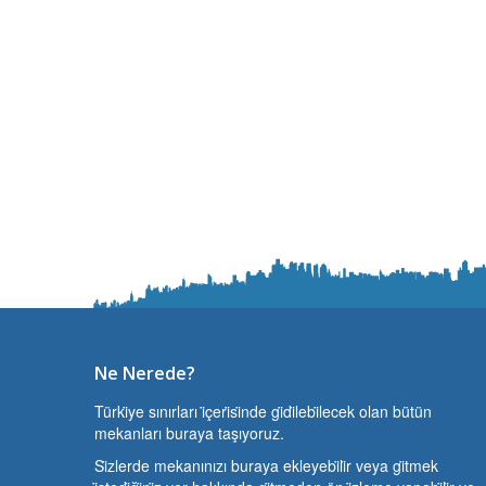
Ne Nerede?
Türki̇ye sınırları i̇çeri̇si̇nde gi̇di̇lebi̇lecek olan bütün
mekanları buraya taşıyoruz.
Si̇zlerde mekanınızı buraya ekleyebi̇li̇r veya gi̇tmek