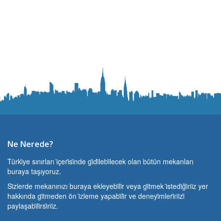
Ne Nerede?
Türki̇ye sınırları i̇çeri̇si̇nde gi̇di̇lebi̇lecek olan bütün mekanları
buraya taşıyoruz.
Si̇zlerde mekanınızı buraya ekleyebi̇li̇r veya gi̇tmek i̇stedi̇ği̇ni̇z yer
hakkında gi̇tmeden ön i̇zleme yapabi̇li̇r ve deneyi̇mleri̇ni̇zi̇
paylaşabi̇li̇rsi̇ni̇z.